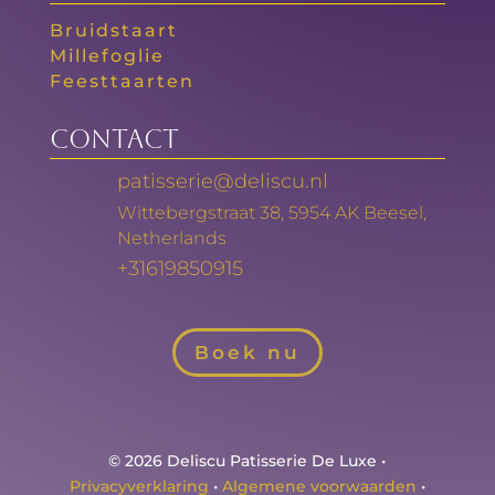
Bruidstaart
Millefoglie
Feesttaarten
Contact
patisserie@deliscu.nl
Wittebergstraat 38, 5954 AK Beesel,
Netherlands
+31619850915
Boek nu
© 2026 Deliscu Patisserie De Luxe •
Privacyverklaring
•
Algemene voorwaarden
•